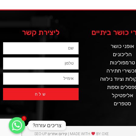
 כושר ביתיים
ליצירת קשר
אופני כושר
הליכונים
טרמפולינות
כשירי חתירה
לות וציוד נילווה
פסלים וספות
שלח
אליפטיקל
סטפרים
1
צריכים עזרה?
BY OXE | קידום אתרים SEO-UP
MADE WITH