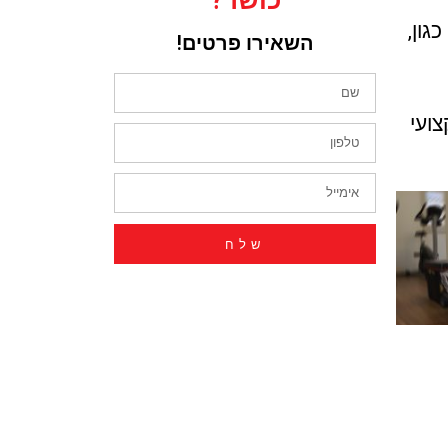
כושר?
גון,
השאירו פרטים!
 מקצועי
שלח