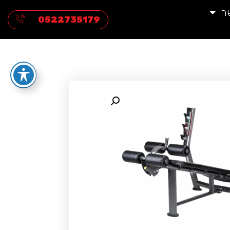
ר
0522735179