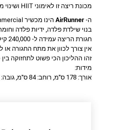
מכונת ריצה זו לאימוני HIIT ושינוי מהירויות ע"י המתאמן תוך שריפת עד 30% יותר קלוריות מאשר הליכון ממונע.
ה-
AirRunner
הינו מכשיר Commercial עמיד לשנים של אימונים אינטנסיביים.
בנוי שילדת פלדה, ידיות פלדה וחומרי
חגורת הריצה עמידה ל- 240,000 קילומטרים !!! (כן, 240,000 ק"מ )
אין צורך לכוון את מתח החגורה או
זהו ההליכון הכי פשוט לתחזוקה בין
מידות:
אורך: 178 ס"מ, רוחב: 84 ס"מ, גובה: 163 ס"מ, משקל: 127 ק"ג.