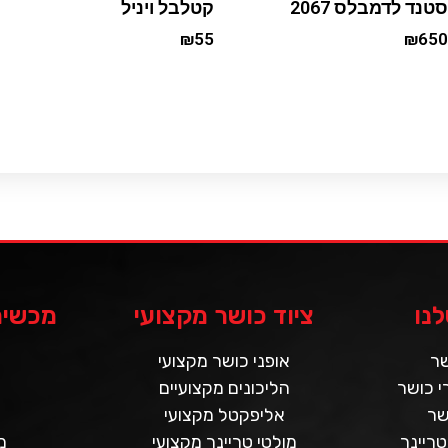
סטנד לדמבלס 2067
קטלבל ויניל
₪
55
₪
650
Add to cart
Add to cart
נו
ציוד כושר מקצועי
מכשירי
שר
אופני כושר מקצועי
 כושר
הליכונים מקצועיים
שר
אליפקטל מקצועי
טריינר
מולטי טריינר מקצועי
מ