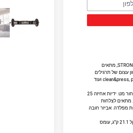
מוט מקצועי, אידיאלי לאימוני STRONG MAN, מתאים
וון עצום של תרגילים
כגון clean&press, push press, jerk, bent over row ועוד
עשוי 100% פלדה איכותית בגימור שחור מט. ידיות אחיזה 25
 מתאים לצלחות
י בטיחות מפלדה. אביזר חובה
אורך 182 ס"מ, קוטר 21.6 ס"מ, משקל 21.1 ק"ג, עומס