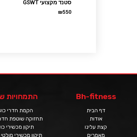
סטנד מקצועי GSWT
₪
550
Add to cart
Bh-fitness
התמחויות של
דף הבית
הקמת חדרי כו
אודות
תחזוקה שוטפת חדרי
קצת עלינו
תיקון מכשירי כו
מאמרים
תיקון מכשירי מולטי 